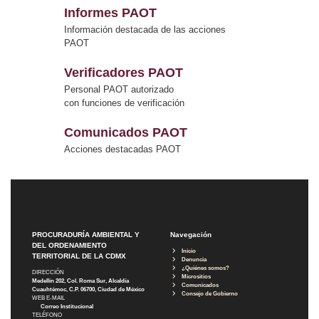
Informes PAOT
Información destacada de las acciones
PAOT
Verificadores PAOT
Personal PAOT autorizado
con funciones de verificación
Comunicados PAOT
Acciones destacadas PAOT
PROCURADURÍA AMBIENTAL Y
Navegación
DEL ORDENAMIENTO
Inicio
TERRITORIAL DE LA CDMX
Denuncia
¿Quiénes somos?
DIRECCIÓN
Micrositios
Medellín 202, Col. Roma Sur, Alcaldía
Comunicados
Cuauhtémoc, C.P. 06700, Ciudad de México
Consejo de Gobierno
WEB E-MAIL
Correo Institucional
TELÉFONO