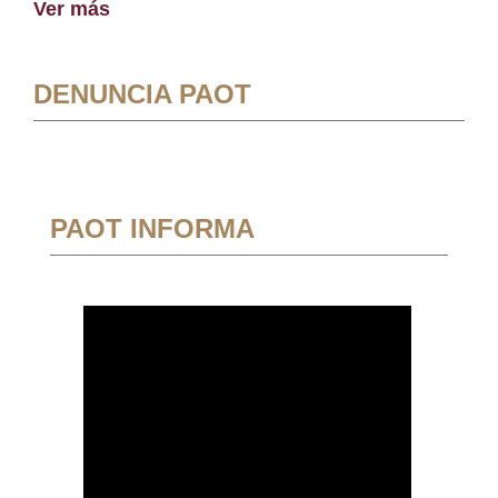
Ver más
DENUNCIA PAOT
PAOT INFORMA