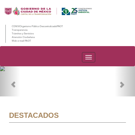
CDMX/Organismo Público Descentralizado/PAOT
Transparencia
Trámites y Servicios
Atención Ciudadana
Web e-mail PAOT
PAOT
Previous
Nex
DESTACADOS