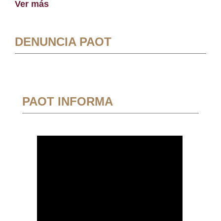
Ver más
DENUNCIA PAOT
PAOT INFORMA