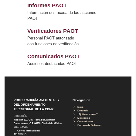
Informes PAOT
Información destacada de las acciones
PAOT
Verificadores PAOT
Personal PAOT autorizado
con funciones de verificación
Comunicados PAOT
Acciones destacadas PAOT
PROCURADURÍA AMBIENTAL Y
Navegación
DEL ORDENAMIENTO
Inicio
TERRITORIAL DE LA CDMX
Denuncia
¿Quiénes somos?
DIRECCIÓN
Micrositios
Medellín 202, Col. Roma Sur, Alcaldía
Comunicados
Cuauhtémoc, C.P. 06700, Ciudad de México
Consejo de Gobierno
WEB E-MAIL
Correo Institucional
TELÉFONO