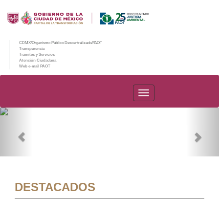
CDMX/Organismo Público Descentralizado/PAOT
Transparencia
Trámites y Servicios
Atención Ciudadana
Web e-mail PAOT
PAOT
Previous
Nex
DESTACADOS