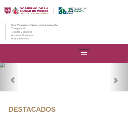
CDMX/Organismo Público Descentralizado/PAOT
Transparencia
Trámites y Servicios
Atención Ciudadana
Web e-mail PAOT
PAOT
Previous
Nex
DESTACADOS