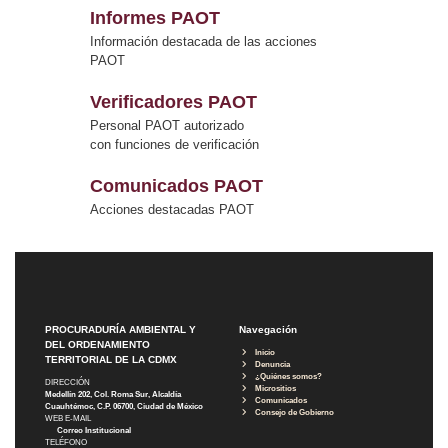
Informes PAOT
Información destacada de las acciones
PAOT
Verificadores PAOT
Personal PAOT autorizado
con funciones de verificación
Comunicados PAOT
Acciones destacadas PAOT
PROCURADURÍA AMBIENTAL Y
Navegación
DEL ORDENAMIENTO
Inicio
TERRITORIAL DE LA CDMX
Denuncia
¿Quiénes somos?
DIRECCIÓN
Micrositios
Medellín 202, Col. Roma Sur, Alcaldía
Comunicados
Cuauhtémoc, C.P. 06700, Ciudad de México
Consejo de Gobierno
WEB E-MAIL
Correo Institucional
TELÉFONO