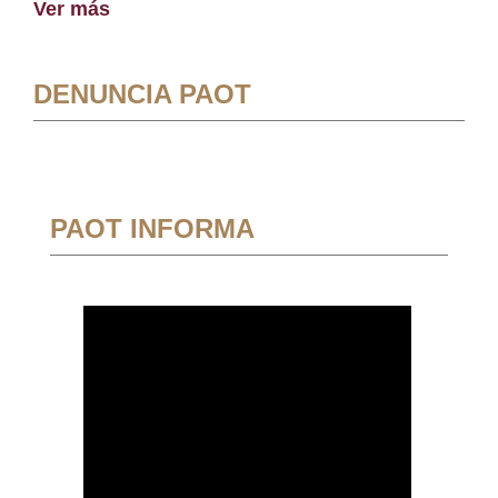
Ver más
DENUNCIA PAOT
PAOT INFORMA