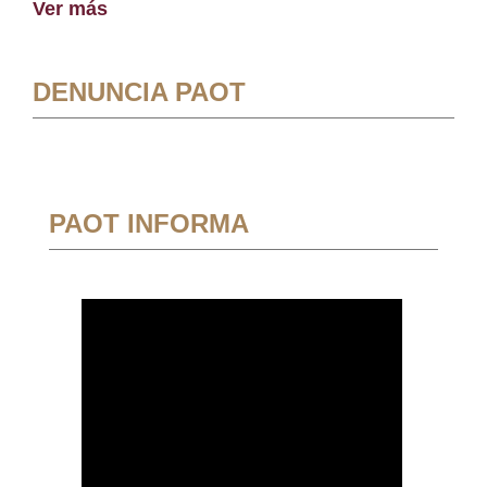
Ver más
DENUNCIA PAOT
PAOT INFORMA