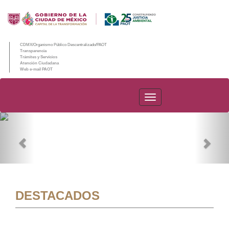
CDMX/Organismo Público Descentralizado/PAOT
Transparencia
Trámites y Servicios
Atención Ciudadana
Web e-mail PAOT
PAOT
Previous
Nex
DESTACADOS