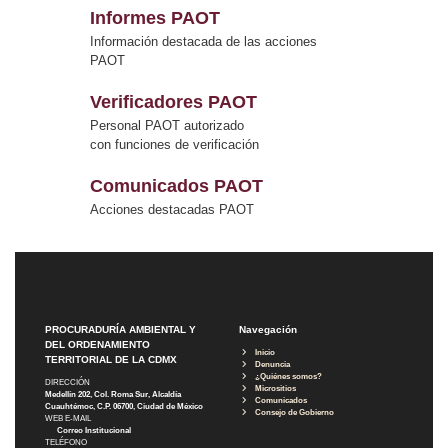
Informes PAOT
Información destacada de las acciones
PAOT
Verificadores PAOT
Personal PAOT autorizado
con funciones de verificación
Comunicados PAOT
Acciones destacadas PAOT
PROCURADURÍA AMBIENTAL Y
Navegación
DEL ORDENAMIENTO
Inicio
TERRITORIAL DE LA CDMX
Denuncia
¿Quiénes somos?
DIRECCIÓN
Micrositios
Medellín 202, Col. Roma Sur, Alcaldía
Comunicados
Cuauhtémoc, C.P. 06700, Ciudad de México
Consejo de Gobierno
WEB E-MAIL
Correo Institucional
TELÉFONO