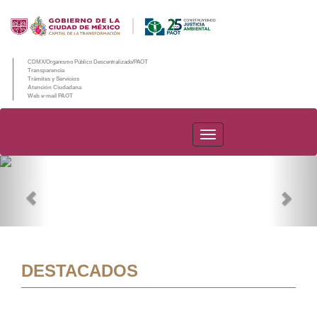
CDMX/Organismo Público Descentralizado/PAOT
Transparencia
Trámites y Servicios
Atención Ciudadana
Web e-mail PAOT
PAOT
Previous
Nex
DESTACADOS