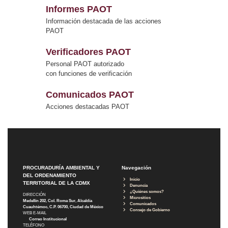
Informes PAOT
Información destacada de las acciones
PAOT
Verificadores PAOT
Personal PAOT autorizado
con funciones de verificación
Comunicados PAOT
Acciones destacadas PAOT
PROCURADURÍA AMBIENTAL Y
Navegación
DEL ORDENAMIENTO
Inicio
TERRITORIAL DE LA CDMX
Denuncia
¿Quiénes somos?
DIRECCIÓN
Micrositios
Medellín 202, Col. Roma Sur, Alcaldía
Comunicados
Cuauhtémoc, C.P. 06700, Ciudad de México
Consejo de Gobierno
WEB E-MAIL
Correo Institucional
TELÉFONO