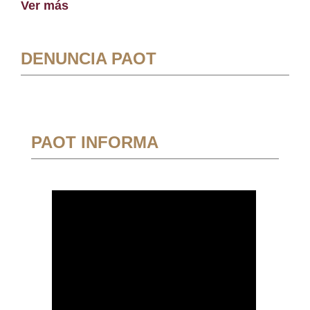
Ver más
DENUNCIA PAOT
PAOT INFORMA