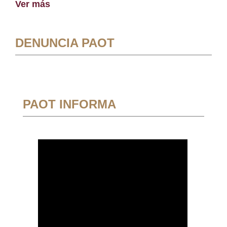
Ver más
DENUNCIA PAOT
PAOT INFORMA