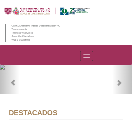
CDMX/Organismo Público Descentralizado/PAOT
Transparencia
Trámites y Servicios
Atención Ciudadana
Web e-mail PAOT
PAOT
Previous
Nex
DESTACADOS