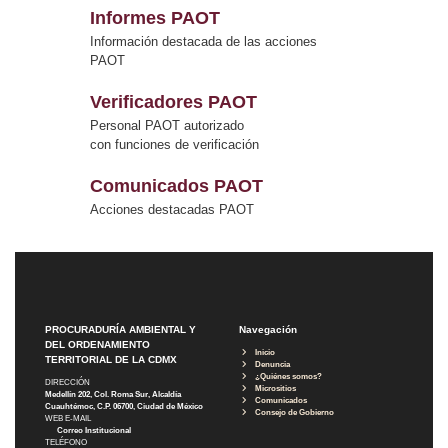
Informes PAOT
Información destacada de las acciones
PAOT
Verificadores PAOT
Personal PAOT autorizado
con funciones de verificación
Comunicados PAOT
Acciones destacadas PAOT
PROCURADURÍA AMBIENTAL Y
Navegación
DEL ORDENAMIENTO
Inicio
TERRITORIAL DE LA CDMX
Denuncia
¿Quiénes somos?
DIRECCIÓN
Micrositios
Medellín 202, Col. Roma Sur, Alcaldía
Comunicados
Cuauhtémoc, C.P. 06700, Ciudad de México
Consejo de Gobierno
WEB E-MAIL
Correo Institucional
TELÉFONO