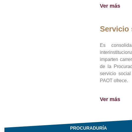
Ver más
Servicio 
Es consolid
interinstituci
imparten carre
de la Procura
servicio socia
PAOT ofrece.
Ver más
PROCURADURÍA