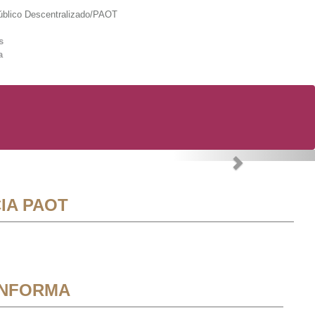
lico Descentralizado/PAOT
s
a
Next
IA PAOT
INFORMA