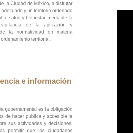
de la Ciudad de México, a disfrutar
 adecuado y un territorio ordenado
llo, salud y bienestar, mediante la
vigilancia de la aplicación y
 de la normatividad en materia
 ordenamiento territorial.
encia e información
ia gubernamental es la obligación
os de hacer pública y accesible la
bre sus actividades y decisiones.
es permitir que los ciudadanos