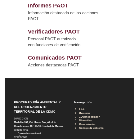
Informes PAOT
Información destacada de las acciones
PAOT
Verificadores PAOT
Personal PAOT autorizado
con funciones de verificación
Comunicados PAOT
Acciones destacadas PAOT
PROCURADURÍA AMBIENTAL Y
Navegación
DEL ORDENAMIENTO
Inicio
TERRITORIAL DE LA CDMX
Denuncia
¿Quiénes somos?
DIRECCIÓN
Micrositios
Medellín 202, Col. Roma Sur, Alcaldía
Comunicados
Cuauhtémoc, C.P. 06700, Ciudad de México
Consejo de Gobierno
WEB E-MAIL
Correo Institucional
TELÉFONO