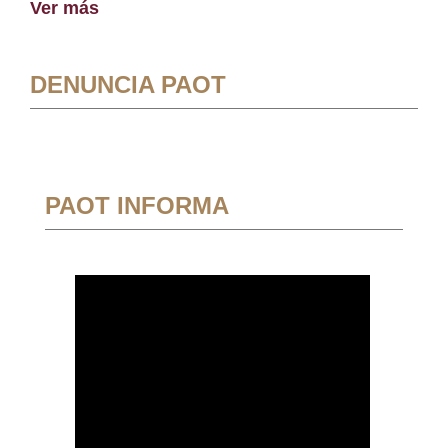
Ver más
DENUNCIA PAOT
PAOT INFORMA