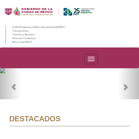
CDMX/Organismo Público Descentralizado/PAOT
Transparencia
Trámites y Servicios
Atención Ciudadana
Web e-mail PAOT
PAOT
Previous
Nex
DESTACADOS