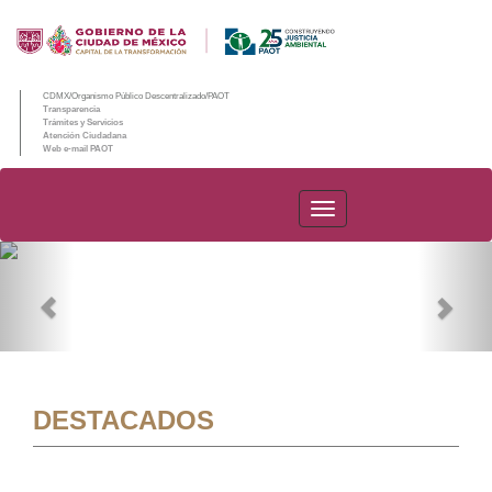
CDMX/Organismo Público Descentralizado/PAOT
Transparencia
Trámites y Servicios
Atención Ciudadana
Web e-mail PAOT
PAOT
Previous
Nex
DESTACADOS