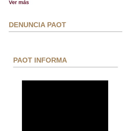
Ver más
DENUNCIA PAOT
PAOT INFORMA