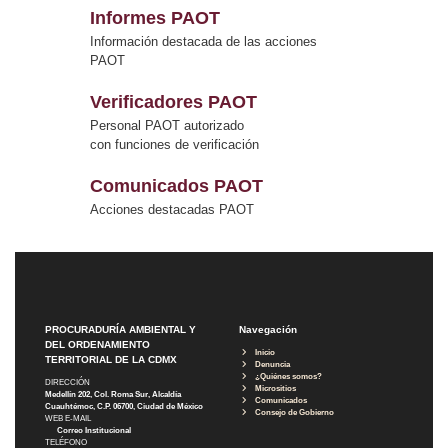
Informes PAOT
Información destacada de las acciones
PAOT
Verificadores PAOT
Personal PAOT autorizado
con funciones de verificación
Comunicados PAOT
Acciones destacadas PAOT
PROCURADURÍA AMBIENTAL Y
Navegación
DEL ORDENAMIENTO
Inicio
TERRITORIAL DE LA CDMX
Denuncia
¿Quiénes somos?
DIRECCIÓN
Micrositios
Medellín 202, Col. Roma Sur, Alcaldía
Comunicados
Cuauhtémoc, C.P. 06700, Ciudad de México
Consejo de Gobierno
WEB E-MAIL
Correo Institucional
TELÉFONO