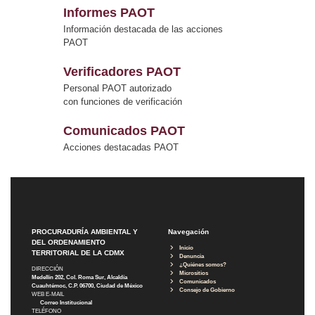
Informes PAOT
Información destacada de las acciones
PAOT
Verificadores PAOT
Personal PAOT autorizado
con funciones de verificación
Comunicados PAOT
Acciones destacadas PAOT
PROCURADURÍA AMBIENTAL Y
Navegación
DEL ORDENAMIENTO
Inicio
TERRITORIAL DE LA CDMX
Denuncia
¿Quiénes somos?
DIRECCIÓN
Micrositios
Medellín 202, Col. Roma Sur, Alcaldía
Comunicados
Cuauhtémoc, C.P. 06700, Ciudad de México
Consejo de Gobierno
WEB E-MAIL
Correo Institucional
TELÉFONO