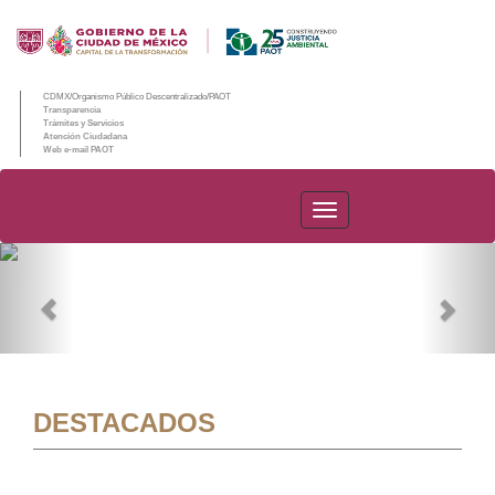
CDMX/Organismo Público Descentralizado/PAOT
Transparencia
Trámites y Servicios
Atención Ciudadana
Web e-mail PAOT
PAOT
Previous
Nex
DESTACADOS