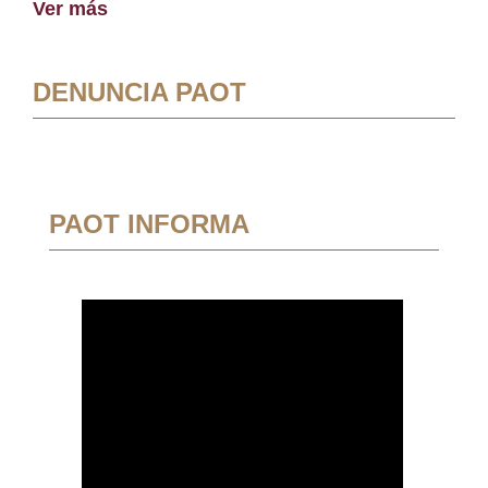
Ver más
DENUNCIA PAOT
PAOT INFORMA