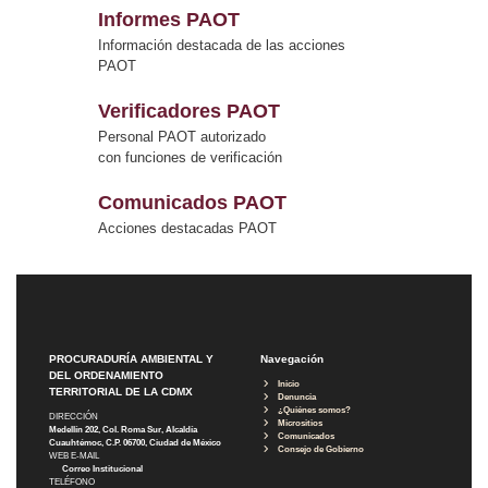
Informes PAOT
Información destacada de las acciones
PAOT
Verificadores PAOT
Personal PAOT autorizado
con funciones de verificación
Comunicados PAOT
Acciones destacadas PAOT
PROCURADURÍA AMBIENTAL Y
Navegación
DEL ORDENAMIENTO
Inicio
TERRITORIAL DE LA CDMX
Denuncia
¿Quiénes somos?
DIRECCIÓN
Micrositios
Medellín 202, Col. Roma Sur, Alcaldía
Comunicados
Cuauhtémoc, C.P. 06700, Ciudad de México
Consejo de Gobierno
WEB E-MAIL
Correo Institucional
TELÉFONO