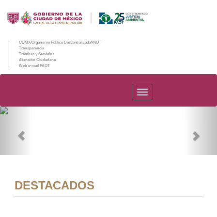
CDMX/Organismo Público Descentralizado/PAOT
Transparencia
Trámites y Servicios
Atención Ciudadana
Web e-mail PAOT
PAOT
Previous
Nex
DESTACADOS