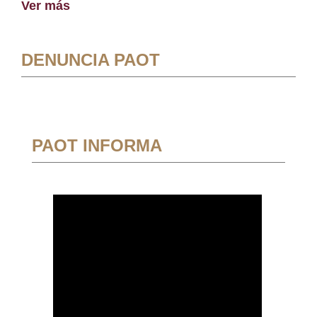
Ver más
DENUNCIA PAOT
PAOT INFORMA