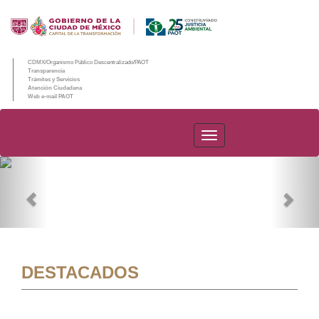
CDMX/Organismo Público Descentralizado/PAOT
Transparencia
Trámites y Servicios
Atención Ciudadana
Web e-mail PAOT
PAOT
Previous
Nex
DESTACADOS