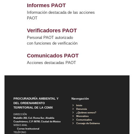
Informes PAOT
Información destacada de las acciones
PAOT
Verificadores PAOT
Personal PAOT autorizado
con funciones de verificación
Comunicados PAOT
Acciones destacadas PAOT
PROCURADURÍA AMBIENTAL Y
Navegación
DEL ORDENAMIENTO
Inicio
TERRITORIAL DE LA CDMX
Denuncia
¿Quiénes somos?
DIRECCIÓN
Micrositios
Medellín 202, Col. Roma Sur, Alcaldía
Comunicados
Cuauhtémoc, C.P. 06700, Ciudad de México
Consejo de Gobierno
WEB E-MAIL
Correo Institucional
TELÉFONO