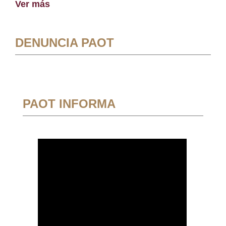
Ver más
DENUNCIA PAOT
PAOT INFORMA