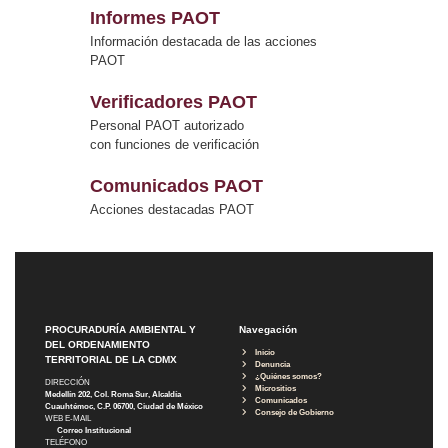
Informes PAOT
Información destacada de las acciones
PAOT
Verificadores PAOT
Personal PAOT autorizado
con funciones de verificación
Comunicados PAOT
Acciones destacadas PAOT
PROCURADURÍA AMBIENTAL Y
Navegación
DEL ORDENAMIENTO
Inicio
TERRITORIAL DE LA CDMX
Denuncia
¿Quiénes somos?
DIRECCIÓN
Micrositios
Medellín 202, Col. Roma Sur, Alcaldía
Comunicados
Cuauhtémoc, C.P. 06700, Ciudad de México
Consejo de Gobierno
WEB E-MAIL
Correo Institucional
TELÉFONO