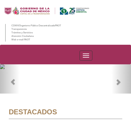
CDMX/Organismo Público Descentralizado/PAOT
Transparencia
Trámites y Servicios
Atención Ciudadana
Web e-mail PAOT
PAOT
Previous
Nex
DESTACADOS