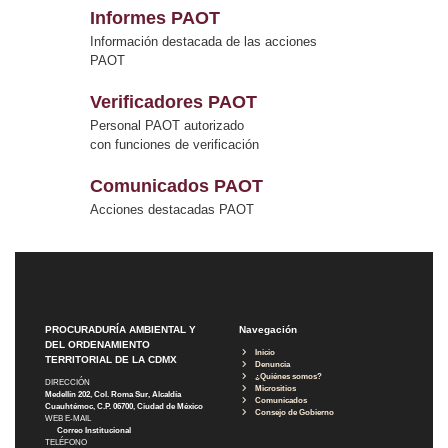
Informes PAOT
Información destacada de las acciones
PAOT
Verificadores PAOT
Personal PAOT autorizado
con funciones de verificación
Comunicados PAOT
Acciones destacadas PAOT
PROCURADURÍA AMBIENTAL Y
Navegación
DEL ORDENAMIENTO
Inicio
TERRITORIAL DE LA CDMX
Denuncia
¿Quiénes somos?
DIRECCIÓN
Micrositios
Medellín 202, Col. Roma Sur, Alcaldía
Comunicados
Cuauhtémoc, C.P. 06700, Ciudad de México
Consejo de Gobierno
WEB E-MAIL
Correo Institucional
TELÉFONO