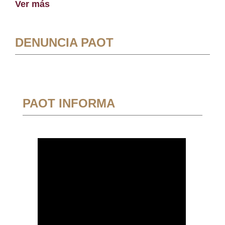
Ver más
DENUNCIA PAOT
PAOT INFORMA