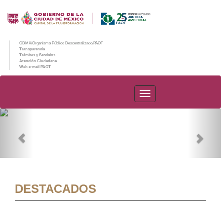
CDMX/Organismo Público Descentralizado/PAOT
Transparencia
Trámites y Servicios
Atención Ciudadana
Web e-mail PAOT
PAOT
Previous
Nex
DESTACADOS