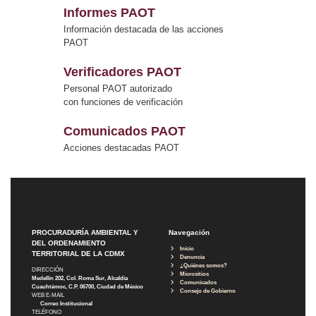
Informes PAOT
Información destacada de las acciones
PAOT
Verificadores PAOT
Personal PAOT autorizado
con funciones de verificación
Comunicados PAOT
Acciones destacadas PAOT
PROCURADURÍA AMBIENTAL Y
Navegación
DEL ORDENAMIENTO
Inicio
TERRITORIAL DE LA CDMX
Denuncia
¿Quiénes somos?
DIRECCIÓN
Micrositios
Medellín 202, Col. Roma Sur, Alcaldía
Comunicados
Cuauhtémoc, C.P. 06700, Ciudad de México
Consejo de Gobierno
WEB E-MAIL
Correo Institucional
TELÉFONO