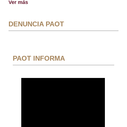
Ver más
DENUNCIA PAOT
PAOT INFORMA