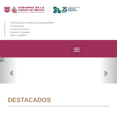
CDMX/Organismo Público Descentralizado/PAOT
Transparencia
Trámites y Servicios
Atención Ciudadana
Web e-mail PAOT
PAOT
Previous
Nex
DESTACADOS