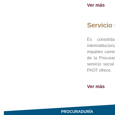
Ver más
Servicio 
Es consolid
interinstituci
imparten carre
de la Procura
servicio socia
PAOT ofrece.
Ver más
PROCURADURÍA