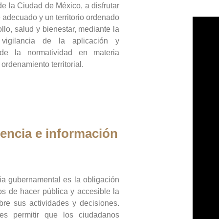
de la Ciudad de México, a disfrutar
 adecuado y un territorio ordenado
llo, salud y bienestar, mediante la
vigilancia de la aplicación y
 de la normatividad en materia
 ordenamiento territorial.
encia e información
ia gubernamental es la obligación
os de hacer pública y accesible la
bre sus actividades y decisiones.
es permitir que los ciudadanos