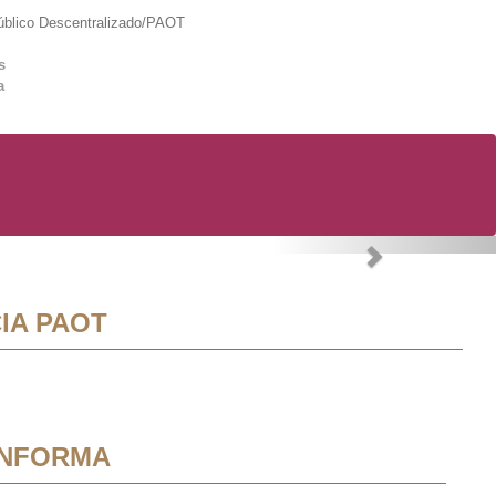
lico Descentralizado/PAOT
s
a
Next
IA PAOT
INFORMA