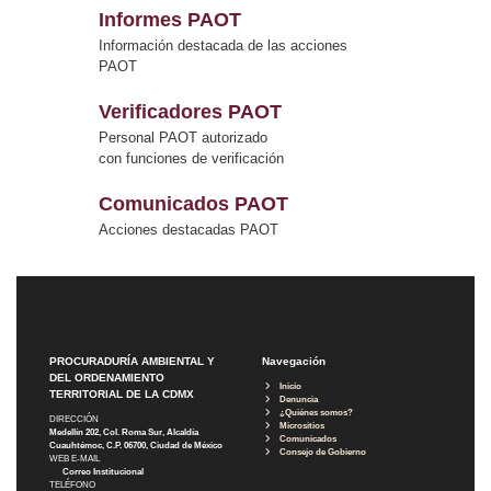
Informes PAOT
Información destacada de las acciones
PAOT
Verificadores PAOT
Personal PAOT autorizado
con funciones de verificación
Comunicados PAOT
Acciones destacadas PAOT
PROCURADURÍA AMBIENTAL Y
Navegación
DEL ORDENAMIENTO
Inicio
TERRITORIAL DE LA CDMX
Denuncia
¿Quiénes somos?
DIRECCIÓN
Micrositios
Medellín 202, Col. Roma Sur, Alcaldía
Comunicados
Cuauhtémoc, C.P. 06700, Ciudad de México
Consejo de Gobierno
WEB E-MAIL
Correo Institucional
TELÉFONO