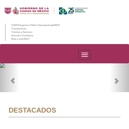
CDMX/Organismo Público Descentralizado/PAOT
Transparencia
Trámites y Servicios
Atención Ciudadana
Web e-mail PAOT
PAOT
Previous
Nex
DESTACADOS