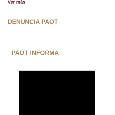
Ver más
DENUNCIA PAOT
PAOT INFORMA