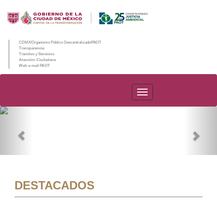
CDMX/Organismo Público Descentralizado/PAOT
Transparencia
Trámites y Servicios
Atención Ciudadana
Web e-mail PAOT
PAOT
Previous
Nex
DESTACADOS