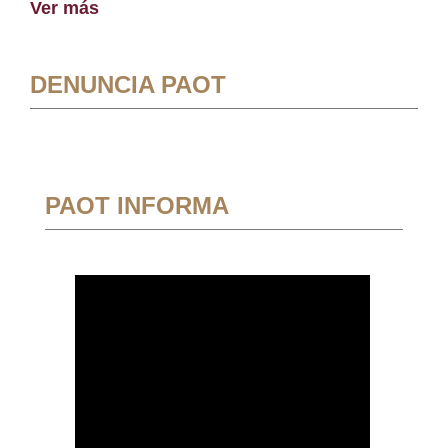
Ver más
DENUNCIA PAOT
PAOT INFORMA