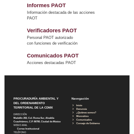
Informes PAOT
Información destacada de las acciones
PAOT
Verificadores PAOT
Personal PAOT autorizado
con funciones de verificación
Comunicados PAOT
Acciones destacadas PAOT
PROCURADURÍA AMBIENTAL Y
Navegación
DEL ORDENAMIENTO
Inicio
TERRITORIAL DE LA CDMX
Denuncia
¿Quiénes somos?
DIRECCIÓN
Micrositios
Medellín 202, Col. Roma Sur, Alcaldía
Comunicados
Cuauhtémoc, C.P. 06700, Ciudad de México
Consejo de Gobierno
WEB E-MAIL
Correo Institucional
TELÉFONO