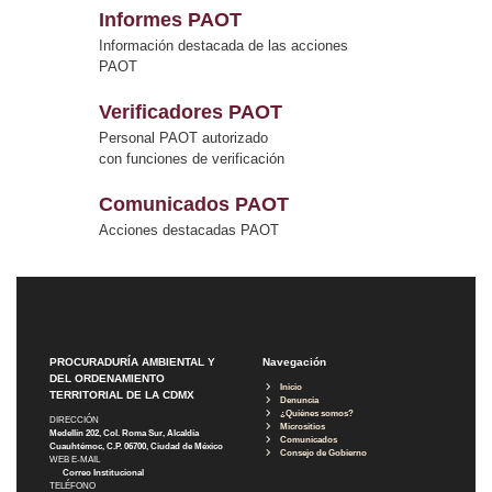
Informes PAOT
Información destacada de las acciones
PAOT
Verificadores PAOT
Personal PAOT autorizado
con funciones de verificación
Comunicados PAOT
Acciones destacadas PAOT
PROCURADURÍA AMBIENTAL Y
Navegación
DEL ORDENAMIENTO
Inicio
TERRITORIAL DE LA CDMX
Denuncia
¿Quiénes somos?
DIRECCIÓN
Micrositios
Medellín 202, Col. Roma Sur, Alcaldía
Comunicados
Cuauhtémoc, C.P. 06700, Ciudad de México
Consejo de Gobierno
WEB E-MAIL
Correo Institucional
TELÉFONO