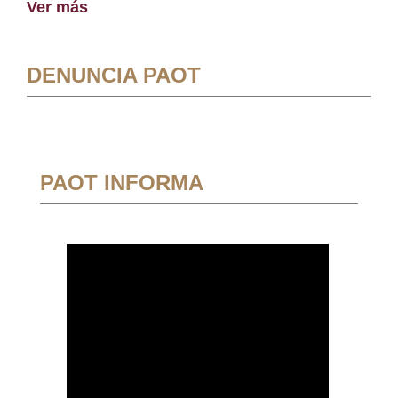
Ver más
DENUNCIA PAOT
PAOT INFORMA