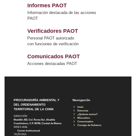
Informes PAOT
Información destacada de las acciones
PAOT
Verificadores PAOT
Personal PAOT autorizado
con funciones de verificación
Comunicados PAOT
Acciones destacadas PAOT
PROCURADURÍA AMBIENTAL Y
Navegación
DEL ORDENAMIENTO
Inicio
TERRITORIAL DE LA CDMX
Denuncia
¿Quiénes somos?
DIRECCIÓN
Micrositios
Medellín 202, Col. Roma Sur, Alcaldía
Comunicados
Cuauhtémoc, C.P. 06700, Ciudad de México
Consejo de Gobierno
WEB E-MAIL
Correo Institucional
TELÉFONO