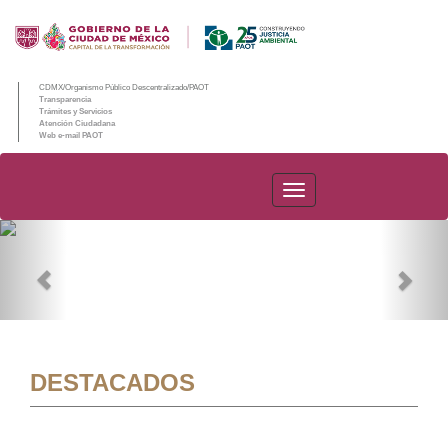
CDMX/Organismo Público Descentralizado/PAOT
Transparencia
Trámites y Servicios
Atención Ciudadana
Web e-mail PAOT
PAOT
Previous
Nex
DESTACADOS