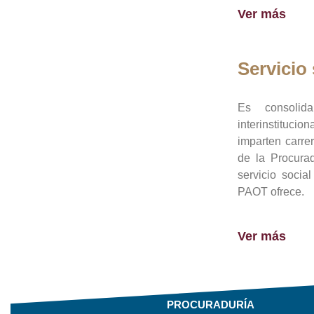
Ver más
Servicio 
Es consolid
interinstituci
imparten carre
de la Procura
servicio socia
PAOT ofrece.
Ver más
PROCURADURÍA