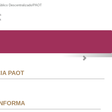
lico Descentralizado/PAOT
s
a
Next
IA PAOT
INFORMA