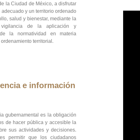
de la Ciudad de México, a disfrutar
 adecuado y un territorio ordenado
llo, salud y bienestar, mediante la
vigilancia de la aplicación y
 de la normatividad en materia
 ordenamiento territorial.
encia e información
ia gubernamental es la obligación
os de hacer pública y accesible la
bre sus actividades y decisiones.
es permitir que los ciudadanos