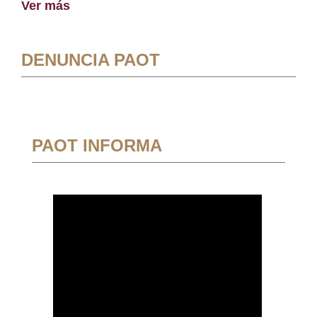
Ver más
DENUNCIA PAOT
PAOT INFORMA