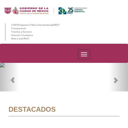
CDMX/Organismo Público Descentralizado/PAOT
Transparencia
Trámites y Servicios
Atención Ciudadana
Web e-mail PAOT
PAOT
Previous
Nex
DESTACADOS