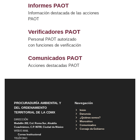
Informes PAOT
Información destacada de las acciones
PAOT
Verificadores PAOT
Personal PAOT autorizado
con funciones de verificación
Comunicados PAOT
Acciones destacadas PAOT
PROCURADURÍA AMBIENTAL Y
Navegación
DEL ORDENAMIENTO
Inicio
TERRITORIAL DE LA CDMX
Denuncia
¿Quiénes somos?
DIRECCIÓN
Micrositios
Medellín 202, Col. Roma Sur, Alcaldía
Comunicados
Cuauhtémoc, C.P. 06700, Ciudad de México
Consejo de Gobierno
WEB E-MAIL
Correo Institucional
TELÉFONO