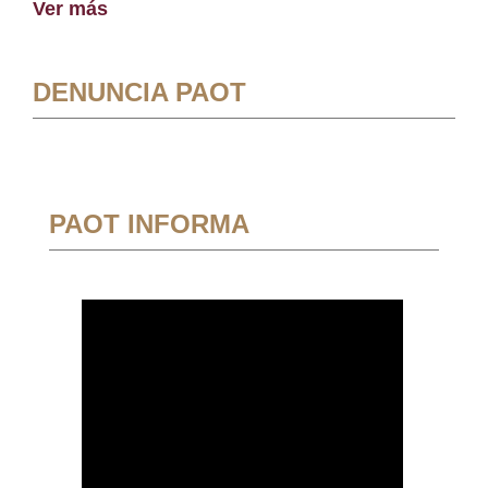
Ver más
DENUNCIA PAOT
PAOT INFORMA