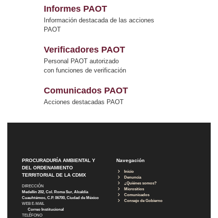
Informes PAOT
Información destacada de las acciones
PAOT
Verificadores PAOT
Personal PAOT autorizado
con funciones de verificación
Comunicados PAOT
Acciones destacadas PAOT
PROCURADURÍA AMBIENTAL Y
Navegación
DEL ORDENAMIENTO
Inicio
TERRITORIAL DE LA CDMX
Denuncia
¿Quiénes somos?
DIRECCIÓN
Micrositios
Medellín 202, Col. Roma Sur, Alcaldía
Comunicados
Cuauhtémoc, C.P. 06700, Ciudad de México
Consejo de Gobierno
WEB E-MAIL
Correo Institucional
TELÉFONO