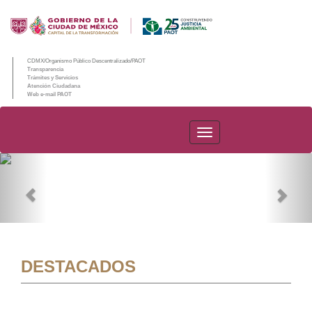
CDMX/Organismo Público Descentralizado/PAOT
Transparencia
Trámites y Servicios
Atención Ciudadana
Web e-mail PAOT
PAOT
Previous
Nex
DESTACADOS