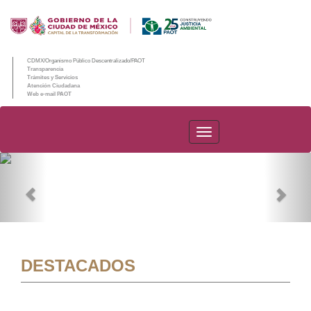
CDMX/Organismo Público Descentralizado/PAOT
Transparencia
Trámites y Servicios
Atención Ciudadana
Web e-mail PAOT
PAOT
Previous
Nex
DESTACADOS