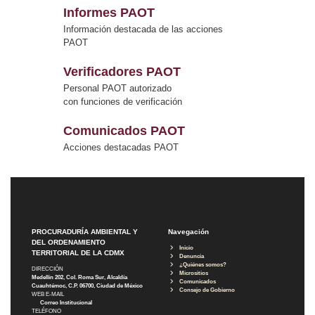
Informes PAOT
Información destacada de las acciones
PAOT
Verificadores PAOT
Personal PAOT autorizado
con funciones de verificación
Comunicados PAOT
Acciones destacadas PAOT
PROCURADURÍA AMBIENTAL Y
Navegación
DEL ORDENAMIENTO
Inicio
TERRITORIAL DE LA CDMX
Denuncia
¿Quiénes somos?
DIRECCIÓN
Micrositios
Medellín 202, Col. Roma Sur, Alcaldía
Comunicados
Cuauhtémoc, C.P. 06700, Ciudad de México
Consejo de Gobierno
WEB E-MAIL
Correo Institucional
TELÉFONO