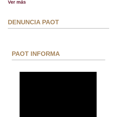
Ver más
DENUNCIA PAOT
PAOT INFORMA