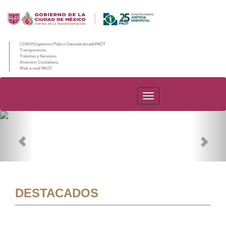
CDMX/Organismo Público Descentralizado/PAOT
Transparencia
Trámites y Servicios
Atención Ciudadana
Web e-mail PAOT
PAOT
Previous
Nex
DESTACADOS