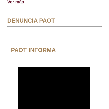
Ver más
DENUNCIA PAOT
PAOT INFORMA