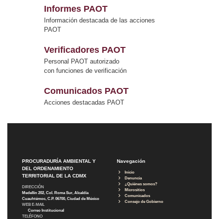
Informes PAOT
Información destacada de las acciones
PAOT
Verificadores PAOT
Personal PAOT autorizado
con funciones de verificación
Comunicados PAOT
Acciones destacadas PAOT
PROCURADURÍA AMBIENTAL Y
Navegación
DEL ORDENAMIENTO
Inicio
TERRITORIAL DE LA CDMX
Denuncia
¿Quiénes somos?
DIRECCIÓN
Micrositios
Medellín 202, Col. Roma Sur, Alcaldía
Comunicados
Cuauhtémoc, C.P. 06700, Ciudad de México
Consejo de Gobierno
WEB E-MAIL
Correo Institucional
TELÉFONO