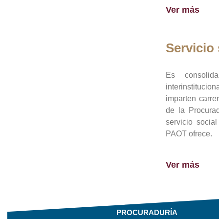
Ver más
Servicio 
Es consolid
interinstituci
imparten carre
de la Procura
servicio socia
PAOT ofrece.
Ver más
PROCURADURÍA