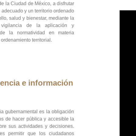
de la Ciudad de México, a disfrutar
 adecuado y un territorio ordenado
llo, salud y bienestar, mediante la
vigilancia de la aplicación y
 de la normatividad en materia
 ordenamiento territorial.
encia e información
ia gubernamental es la obligación
os de hacer pública y accesible la
bre sus actividades y decisiones.
es permitir que los ciudadanos