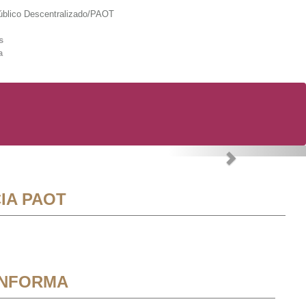
lico Descentralizado/PAOT
s
a
Next
IA PAOT
INFORMA