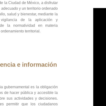
de la Ciudad de México, a disfrutar
 adecuado y un territorio ordenado
llo, salud y bienestar, mediante la
vigilancia de la aplicación y
 de la normatividad en materia
 ordenamiento territorial.
encia e información
ia gubernamental es la obligación
os de hacer pública y accesible la
bre sus actividades y decisiones.
es permitir que los ciudadanos