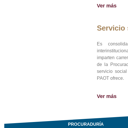
Ver más
Servicio 
Es consolid
interinstituci
imparten carre
de la Procura
servicio socia
PAOT ofrece.
Ver más
PROCURADURÍA