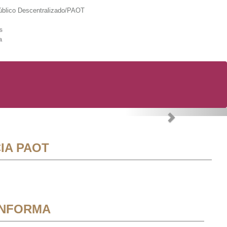
lico Descentralizado/PAOT
s
a
Next
IA PAOT
INFORMA