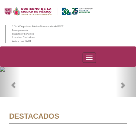
CDMX/Organismo Público Descentralizado/PAOT
Transparencia
Trámites y Servicios
Atención Ciudadana
Web e-mail PAOT
PAOT
Previous
Nex
DESTACADOS