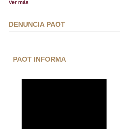
Ver más
DENUNCIA PAOT
PAOT INFORMA