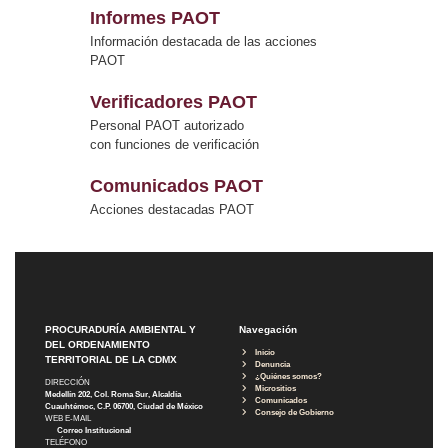
Informes PAOT
Información destacada de las acciones
PAOT
Verificadores PAOT
Personal PAOT autorizado
con funciones de verificación
Comunicados PAOT
Acciones destacadas PAOT
PROCURADURÍA AMBIENTAL Y
Navegación
DEL ORDENAMIENTO
Inicio
TERRITORIAL DE LA CDMX
Denuncia
¿Quiénes somos?
DIRECCIÓN
Micrositios
Medellín 202, Col. Roma Sur, Alcaldía
Comunicados
Cuauhtémoc, C.P. 06700, Ciudad de México
Consejo de Gobierno
WEB E-MAIL
Correo Institucional
TELÉFONO