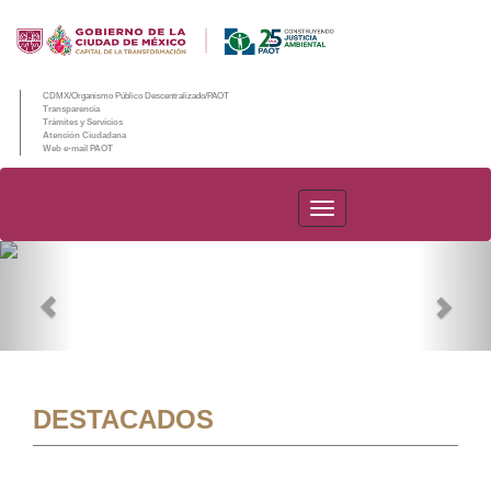
CDMX/Organismo Público Descentralizado/PAOT
Transparencia
Trámites y Servicios
Atención Ciudadana
Web e-mail PAOT
PAOT
Previous
Nex
DESTACADOS