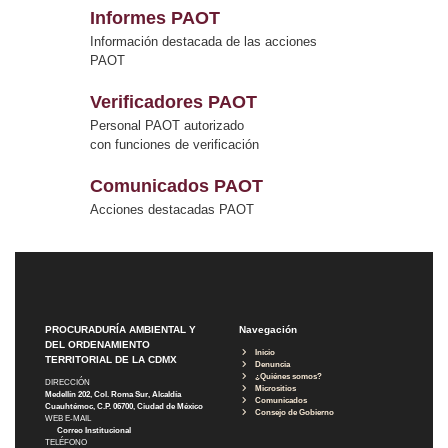
Informes PAOT
Información destacada de las acciones
PAOT
Verificadores PAOT
Personal PAOT autorizado
con funciones de verificación
Comunicados PAOT
Acciones destacadas PAOT
PROCURADURÍA AMBIENTAL Y
Navegación
DEL ORDENAMIENTO
Inicio
TERRITORIAL DE LA CDMX
Denuncia
¿Quiénes somos?
DIRECCIÓN
Micrositios
Medellín 202, Col. Roma Sur, Alcaldía
Comunicados
Cuauhtémoc, C.P. 06700, Ciudad de México
Consejo de Gobierno
WEB E-MAIL
Correo Institucional
TELÉFONO