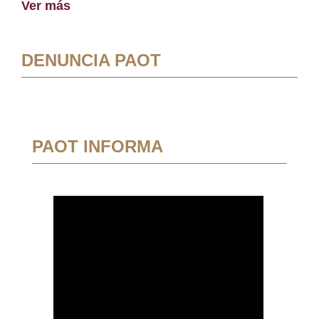
Ver más
DENUNCIA PAOT
PAOT INFORMA