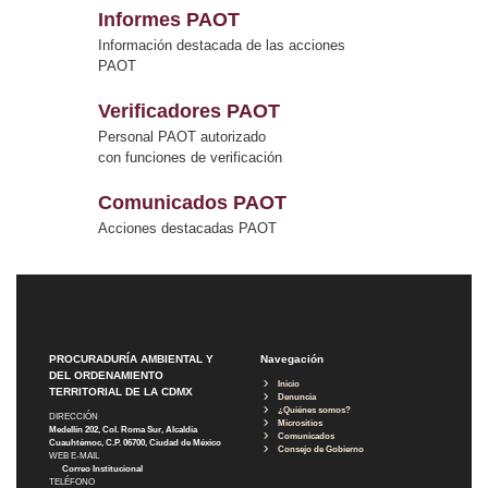
Informes PAOT
Información destacada de las acciones
PAOT
Verificadores PAOT
Personal PAOT autorizado
con funciones de verificación
Comunicados PAOT
Acciones destacadas PAOT
PROCURADURÍA AMBIENTAL Y
Navegación
DEL ORDENAMIENTO
Inicio
TERRITORIAL DE LA CDMX
Denuncia
¿Quiénes somos?
DIRECCIÓN
Micrositios
Medellín 202, Col. Roma Sur, Alcaldía
Comunicados
Cuauhtémoc, C.P. 06700, Ciudad de México
Consejo de Gobierno
WEB E-MAIL
Correo Institucional
TELÉFONO