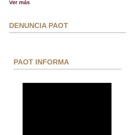
Ver más
DENUNCIA PAOT
PAOT INFORMA