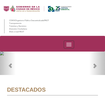
CDMX/Organismo Público Descentralizado/PAOT
Transparencia
Trámites y Servicios
Atención Ciudadana
Web e-mail PAOT
PAOT
Previous
Nex
DESTACADOS