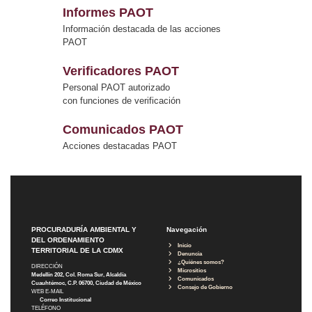
Informes PAOT
Información destacada de las acciones
PAOT
Verificadores PAOT
Personal PAOT autorizado
con funciones de verificación
Comunicados PAOT
Acciones destacadas PAOT
PROCURADURÍA AMBIENTAL Y
Navegación
DEL ORDENAMIENTO
Inicio
TERRITORIAL DE LA CDMX
Denuncia
¿Quiénes somos?
DIRECCIÓN
Micrositios
Medellín 202, Col. Roma Sur, Alcaldía
Comunicados
Cuauhtémoc, C.P. 06700, Ciudad de México
Consejo de Gobierno
WEB E-MAIL
Correo Institucional
TELÉFONO