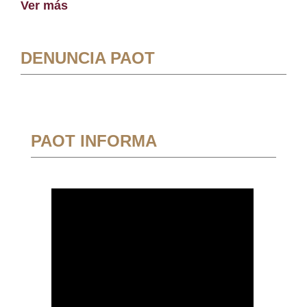
Ver más
DENUNCIA PAOT
PAOT INFORMA