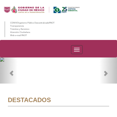
CDMX/Organismo Público Descentralizado/PAOT
Transparencia
Trámites y Servicios
Atención Ciudadana
Web e-mail PAOT
PAOT
Previous
Nex
DESTACADOS