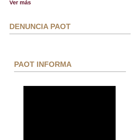
Ver más
DENUNCIA PAOT
PAOT INFORMA