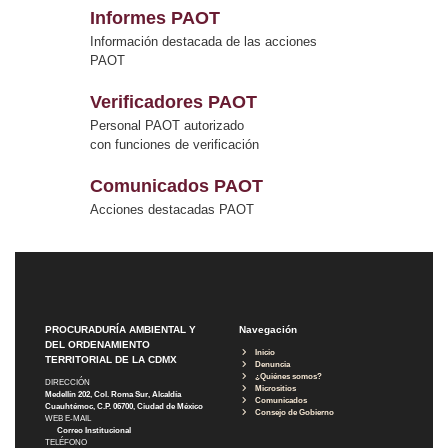
Informes PAOT
Información destacada de las acciones
PAOT
Verificadores PAOT
Personal PAOT autorizado
con funciones de verificación
Comunicados PAOT
Acciones destacadas PAOT
PROCURADURÍA AMBIENTAL Y
Navegación
DEL ORDENAMIENTO
Inicio
TERRITORIAL DE LA CDMX
Denuncia
¿Quiénes somos?
DIRECCIÓN
Micrositios
Medellín 202, Col. Roma Sur, Alcaldía
Comunicados
Cuauhtémoc, C.P. 06700, Ciudad de México
Consejo de Gobierno
WEB E-MAIL
Correo Institucional
TELÉFONO