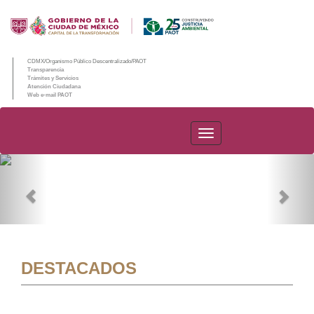
CDMX/Organismo Público Descentralizado/PAOT
Transparencia
Trámites y Servicios
Atención Ciudadana
Web e-mail PAOT
PAOT
Previous
Nex
DESTACADOS