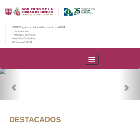
CDMX/Organismo Público Descentralizado/PAOT
Transparencia
Trámites y Servicios
Atención Ciudadana
Web e-mail PAOT
PAOT
Previous
Nex
DESTACADOS