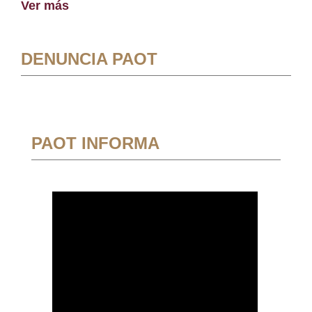
Ver más
DENUNCIA PAOT
PAOT INFORMA