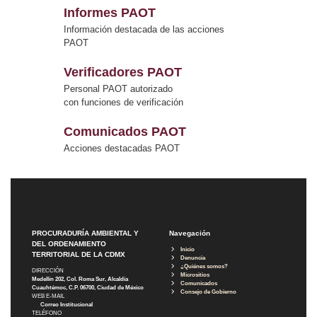
Informes PAOT
Información destacada de las acciones
PAOT
Verificadores PAOT
Personal PAOT autorizado
con funciones de verificación
Comunicados PAOT
Acciones destacadas PAOT
PROCURADURÍA AMBIENTAL Y
Navegación
DEL ORDENAMIENTO
Inicio
TERRITORIAL DE LA CDMX
Denuncia
¿Quiénes somos?
DIRECCIÓN
Micrositios
Medellín 202, Col. Roma Sur, Alcaldía
Comunicados
Cuauhtémoc, C.P. 06700, Ciudad de México
Consejo de Gobierno
WEB E-MAIL
Correo Institucional
TELÉFONO