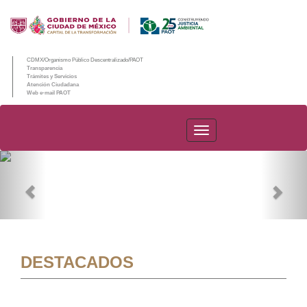
CDMX/Organismo Público Descentralizado/PAOT
Transparencia
Trámites y Servicios
Atención Ciudadana
Web e-mail PAOT
PAOT
Previous
Nex
DESTACADOS