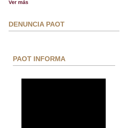
Ver más
DENUNCIA PAOT
PAOT INFORMA