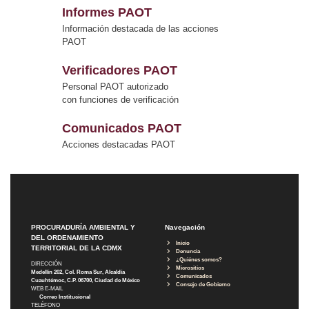
Informes PAOT
Información destacada de las acciones
PAOT
Verificadores PAOT
Personal PAOT autorizado
con funciones de verificación
Comunicados PAOT
Acciones destacadas PAOT
PROCURADURÍA AMBIENTAL Y
Navegación
DEL ORDENAMIENTO
Inicio
TERRITORIAL DE LA CDMX
Denuncia
¿Quiénes somos?
DIRECCIÓN
Micrositios
Medellín 202, Col. Roma Sur, Alcaldía
Comunicados
Cuauhtémoc, C.P. 06700, Ciudad de México
Consejo de Gobierno
WEB E-MAIL
Correo Institucional
TELÉFONO