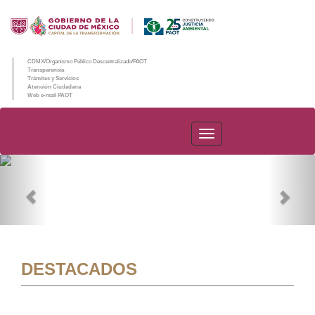
CDMX/Organismo Público Descentralizado/PAOT
Transparencia
Trámites y Servicios
Atención Ciudadana
Web e-mail PAOT
PAOT
Previous
Nex
DESTACADOS