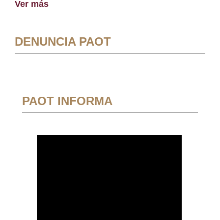
Ver más
DENUNCIA PAOT
PAOT INFORMA