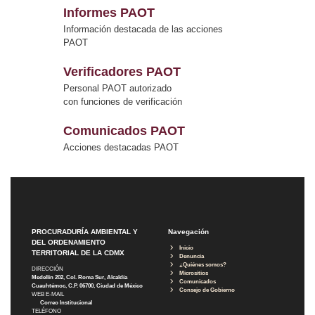
Informes PAOT
Información destacada de las acciones
PAOT
Verificadores PAOT
Personal PAOT autorizado
con funciones de verificación
Comunicados PAOT
Acciones destacadas PAOT
PROCURADURÍA AMBIENTAL Y
Navegación
DEL ORDENAMIENTO
Inicio
TERRITORIAL DE LA CDMX
Denuncia
¿Quiénes somos?
DIRECCIÓN
Micrositios
Medellín 202, Col. Roma Sur, Alcaldía
Comunicados
Cuauhtémoc, C.P. 06700, Ciudad de México
Consejo de Gobierno
WEB E-MAIL
Correo Institucional
TELÉFONO