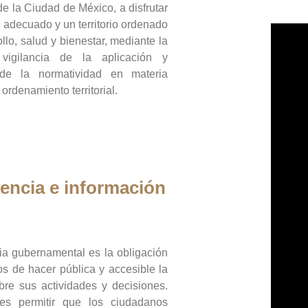
de la Ciudad de México, a disfrutar
 adecuado y un territorio ordenado
llo, salud y bienestar, mediante la
vigilancia de la aplicación y
 de la normatividad en materia
 ordenamiento territorial.
encia e información
ia gubernamental es la obligación
os de hacer pública y accesible la
bre sus actividades y decisiones.
es permitir que los ciudadanos