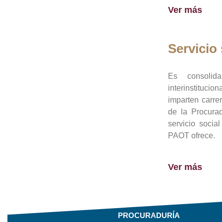
Ver más
Servicio 
Es consolid
interinstituci
imparten carre
de la Procura
servicio socia
PAOT ofrece.
Ver más
PROCURADURÍA