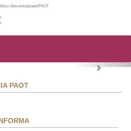
lico Descentralizado/PAOT
s
a
Next
IA PAOT
INFORMA