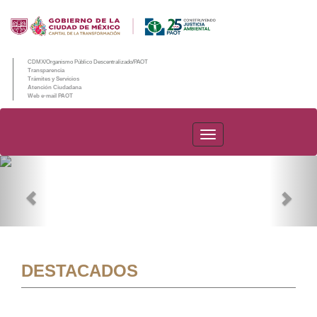
CDMX/Organismo Público Descentralizado/PAOT
Transparencia
Trámites y Servicios
Atención Ciudadana
Web e-mail PAOT
PAOT
Previous
Nex
DESTACADOS