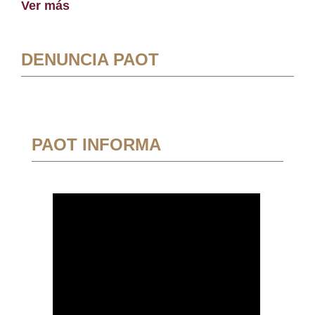
Ver más
DENUNCIA PAOT
PAOT INFORMA