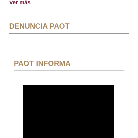
Ver más
DENUNCIA PAOT
PAOT INFORMA