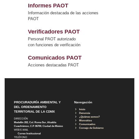
Informes PAOT
Información destacada de las acciones
PAOT
Verificadores PAOT
Personal PAOT autorizado
con funciones de verificación
Comunicados PAOT
Acciones destacadas PAOT
PROCURADURÍA AMBIENTAL Y
Navegación
DEL ORDENAMIENTO
Inicio
TERRITORIAL DE LA CDMX
Denuncia
¿Quiénes somos?
DIRECCIÓN
Micrositios
Medellín 202, Col. Roma Sur, Alcaldía
Comunicados
Cuauhtémoc, C.P. 06700, Ciudad de México
Consejo de Gobierno
WEB E-MAIL
Correo Institucional
TELÉFONO