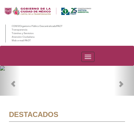
CDMX/Organismo Público Descentralizado/PAOT
Transparencia
Trámites y Servicios
Atención Ciudadana
Web e-mail PAOT
PAOT
Previous
Nex
DESTACADOS