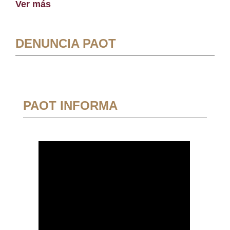
Ver más
DENUNCIA PAOT
PAOT INFORMA