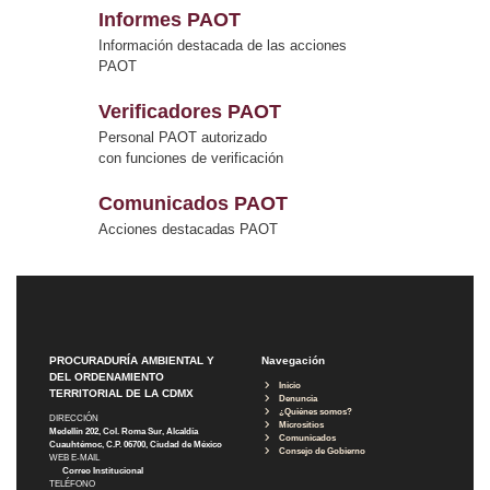
Informes PAOT
Información destacada de las acciones
PAOT
Verificadores PAOT
Personal PAOT autorizado
con funciones de verificación
Comunicados PAOT
Acciones destacadas PAOT
PROCURADURÍA AMBIENTAL Y
Navegación
DEL ORDENAMIENTO
Inicio
TERRITORIAL DE LA CDMX
Denuncia
¿Quiénes somos?
DIRECCIÓN
Micrositios
Medellín 202, Col. Roma Sur, Alcaldía
Comunicados
Cuauhtémoc, C.P. 06700, Ciudad de México
Consejo de Gobierno
WEB E-MAIL
Correo Institucional
TELÉFONO