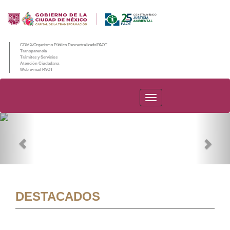
CDMX/Organismo Público Descentralizado/PAOT
Transparencia
Trámites y Servicios
Atención Ciudadana
Web e-mail PAOT
PAOT
Previous
Nex
DESTACADOS