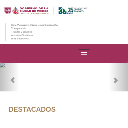
CDMX/Organismo Público Descentralizado/PAOT
Transparencia
Trámites y Servicios
Atención Ciudadana
Web e-mail PAOT
PAOT
Previous
Nex
DESTACADOS