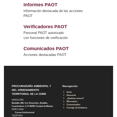
Informes PAOT
Información destacada de las acciones
PAOT
Verificadores PAOT
Personal PAOT autorizado
con funciones de verificación
Comunicados PAOT
Acciones destacadas PAOT
PROCURADURÍA AMBIENTAL Y
Navegación
DEL ORDENAMIENTO
Inicio
TERRITORIAL DE LA CDMX
Denuncia
¿Quiénes somos?
DIRECCIÓN
Micrositios
Medellín 202, Col. Roma Sur, Alcaldía
Comunicados
Cuauhtémoc, C.P. 06700, Ciudad de México
Consejo de Gobierno
WEB E-MAIL
Correo Institucional
TELÉFONO