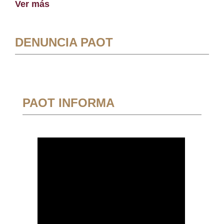
Ver más
DENUNCIA PAOT
PAOT INFORMA