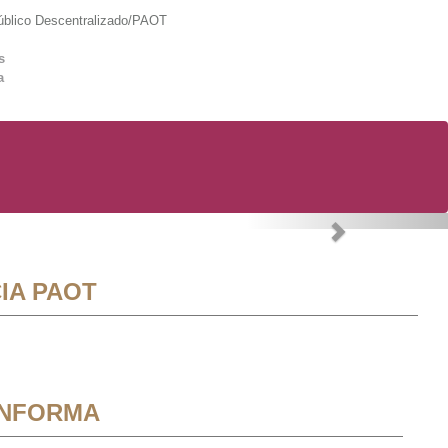
lico Descentralizado/PAOT
s
a
Next
IA PAOT
INFORMA