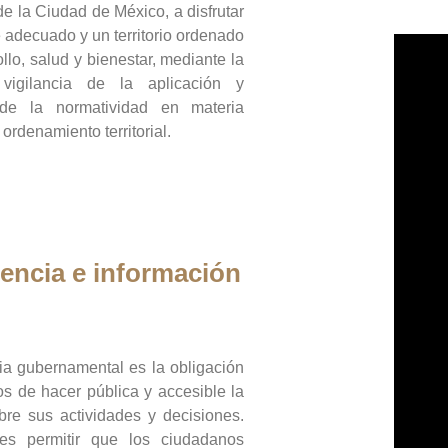
de la Ciudad de México, a disfrutar
 adecuado y un territorio ordenado
llo, salud y bienestar, mediante la
vigilancia de la aplicación y
 de la normatividad en materia
 ordenamiento territorial.
encia e información
ia gubernamental es la obligación
os de hacer pública y accesible la
bre sus actividades y decisiones.
es permitir que los ciudadanos