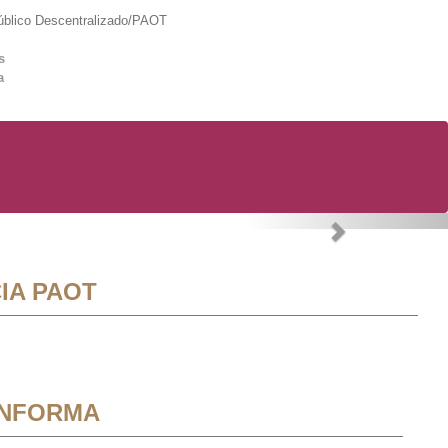
lico Descentralizado/PAOT
s
a
Next
IA PAOT
INFORMA