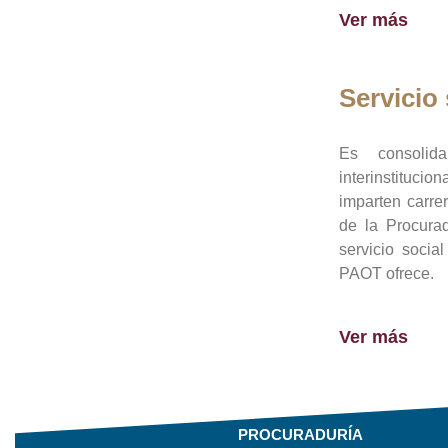
Ver más
Servicio 
Es consolid
interinstituci
imparten carre
de la Procura
servicio socia
PAOT ofrece.
Ver más
PROCURADURÍA