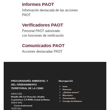
Informes PAOT
Información destacada de las acciones
PAOT
Verificadores PAOT
Personal PAOT autorizado
con funciones de verificación
Comunicados PAOT
Acciones destacadas PAOT
PROCURADURÍA AMBIENTAL Y
Navegación
DEL ORDENAMIENTO
Inicio
TERRITORIAL DE LA CDMX
Denuncia
¿Quiénes somos?
DIRECCIÓN
Micrositios
Medellín 202, Col. Roma Sur, Alcaldía
Comunicados
Cuauhtémoc, C.P. 06700, Ciudad de México
Consejo de Gobierno
WEB E-MAIL
Correo Institucional
TELÉFONO