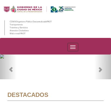
CDMX/Organismo Público Descentralizado/PAOT
Transparencia
Trámites y Servicios
Atención Ciudadana
Web e-mail PAOT
PAOT
Previous
Nex
DESTACADOS