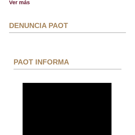
Ver más
DENUNCIA PAOT
PAOT INFORMA