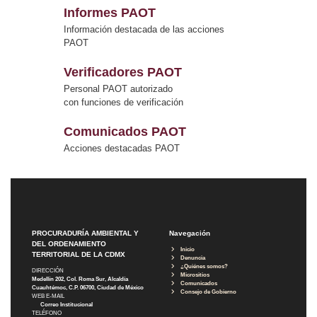
Informes PAOT
Información destacada de las acciones
PAOT
Verificadores PAOT
Personal PAOT autorizado
con funciones de verificación
Comunicados PAOT
Acciones destacadas PAOT
PROCURADURÍA AMBIENTAL Y
Navegación
DEL ORDENAMIENTO
Inicio
TERRITORIAL DE LA CDMX
Denuncia
¿Quiénes somos?
DIRECCIÓN
Micrositios
Medellín 202, Col. Roma Sur, Alcaldía
Comunicados
Cuauhtémoc, C.P. 06700, Ciudad de México
Consejo de Gobierno
WEB E-MAIL
Correo Institucional
TELÉFONO