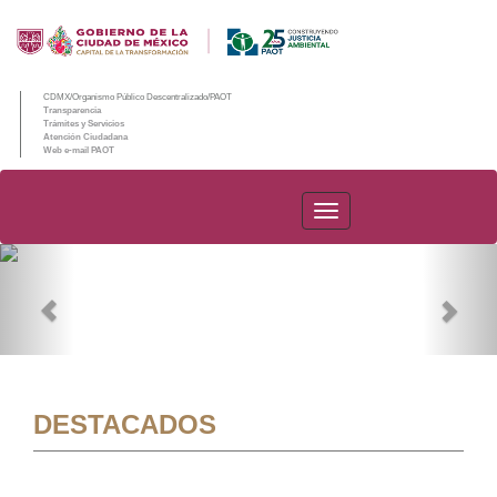
CDMX/Organismo Público Descentralizado/PAOT
Transparencia
Trámites y Servicios
Atención Ciudadana
Web e-mail PAOT
PAOT
Previous
Nex
DESTACADOS