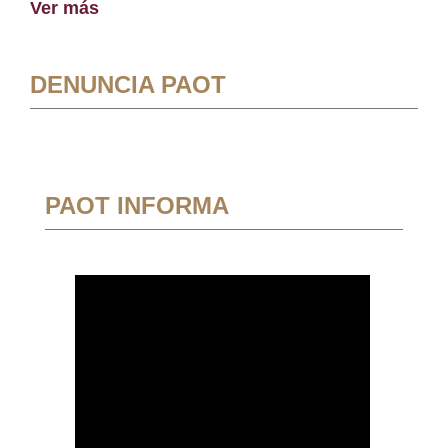
Ver más
DENUNCIA PAOT
PAOT INFORMA