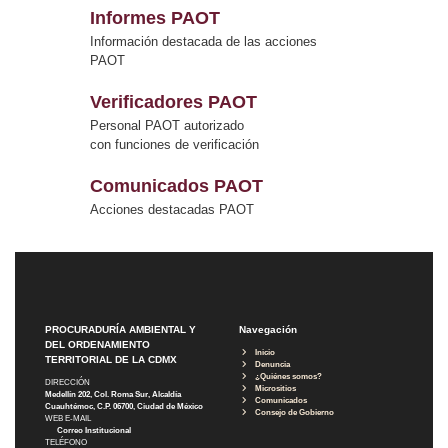
Informes PAOT
Información destacada de las acciones
PAOT
Verificadores PAOT
Personal PAOT autorizado
con funciones de verificación
Comunicados PAOT
Acciones destacadas PAOT
PROCURADURÍA AMBIENTAL Y
Navegación
DEL ORDENAMIENTO
Inicio
TERRITORIAL DE LA CDMX
Denuncia
¿Quiénes somos?
DIRECCIÓN
Micrositios
Medellín 202, Col. Roma Sur, Alcaldía
Comunicados
Cuauhtémoc, C.P. 06700, Ciudad de México
Consejo de Gobierno
WEB E-MAIL
Correo Institucional
TELÉFONO