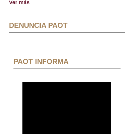
Ver más
DENUNCIA PAOT
PAOT INFORMA