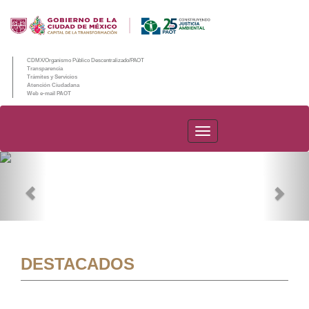
CDMX/Organismo Público Descentralizado/PAOT
Transparencia
Trámites y Servicios
Atención Ciudadana
Web e-mail PAOT
PAOT
Previous
Nex
DESTACADOS