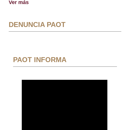
Ver más
DENUNCIA PAOT
PAOT INFORMA