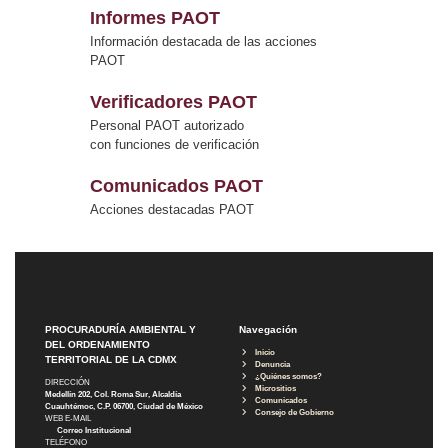
Informes PAOT
Información destacada de las acciones
PAOT
Verificadores PAOT
Personal PAOT autorizado
con funciones de verificación
Comunicados PAOT
Acciones destacadas PAOT
PROCURADURÍA AMBIENTAL Y
Navegación
DEL ORDENAMIENTO
Inicio
TERRITORIAL DE LA CDMX
Denuncia
¿Quiénes somos?
DIRECCIÓN
Micrositios
Medellín 202, Col. Roma Sur, Alcaldía
Comunicados
Cuauhtémoc, C.P. 06700, Ciudad de México
Consejo de Gobierno
WEB E-MAIL
Correo Institucional
TELÉFONO