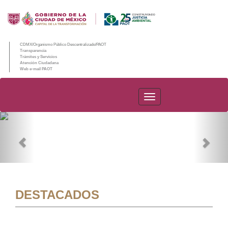
CDMX/Organismo Público Descentralizado/PAOT
Transparencia
Trámites y Servicios
Atención Ciudadana
Web e-mail PAOT
PAOT
Previous
Nex
DESTACADOS