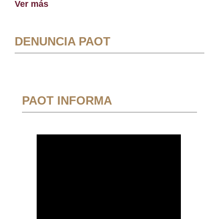
Ver más
DENUNCIA PAOT
PAOT INFORMA