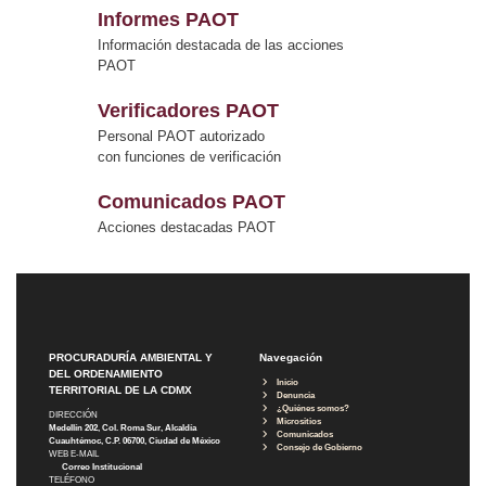
Informes PAOT
Información destacada de las acciones
PAOT
Verificadores PAOT
Personal PAOT autorizado
con funciones de verificación
Comunicados PAOT
Acciones destacadas PAOT
PROCURADURÍA AMBIENTAL Y
Navegación
DEL ORDENAMIENTO
Inicio
TERRITORIAL DE LA CDMX
Denuncia
¿Quiénes somos?
DIRECCIÓN
Micrositios
Medellín 202, Col. Roma Sur, Alcaldía
Comunicados
Cuauhtémoc, C.P. 06700, Ciudad de México
Consejo de Gobierno
WEB E-MAIL
Correo Institucional
TELÉFONO