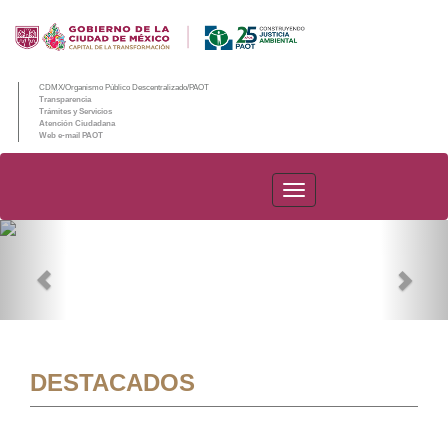
CDMX/Organismo Público Descentralizado/PAOT
Transparencia
Trámites y Servicios
Atención Ciudadana
Web e-mail PAOT
PAOT
Previous
Nex
DESTACADOS