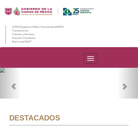
CDMX/Organismo Público Descentralizado/PAOT
Transparencia
Trámites y Servicios
Atención Ciudadana
Web e-mail PAOT
PAOT
Previous
Nex
DESTACADOS