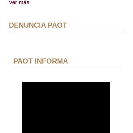
Ver más
DENUNCIA PAOT
PAOT INFORMA