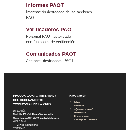
Informes PAOT
Información destacada de las acciones
PAOT
Verificadores PAOT
Personal PAOT autorizado
con funciones de verificación
Comunicados PAOT
Acciones destacadas PAOT
PROCURADURÍA AMBIENTAL Y
Navegación
DEL ORDENAMIENTO
Inicio
TERRITORIAL DE LA CDMX
Denuncia
¿Quiénes somos?
DIRECCIÓN
Micrositios
Medellín 202, Col. Roma Sur, Alcaldía
Comunicados
Cuauhtémoc, C.P. 06700, Ciudad de México
Consejo de Gobierno
WEB E-MAIL
Correo Institucional
TELÉFONO