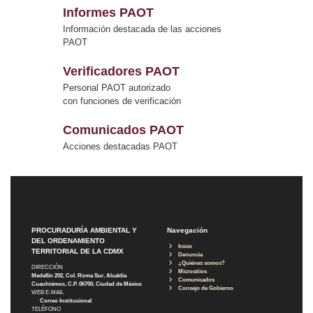
Informes PAOT
Información destacada de las acciones
PAOT
Verificadores PAOT
Personal PAOT autorizado
con funciones de verificación
Comunicados PAOT
Acciones destacadas PAOT
PROCURADURÍA AMBIENTAL Y
Navegación
DEL ORDENAMIENTO
Inicio
TERRITORIAL DE LA CDMX
Denuncia
¿Quiénes somos?
DIRECCIÓN
Micrositios
Medellín 202, Col. Roma Sur, Alcaldía
Comunicados
Cuauhtémoc, C.P. 06700, Ciudad de México
Consejo de Gobierno
WEB E-MAIL
Correo Institucional
TELÉFONO