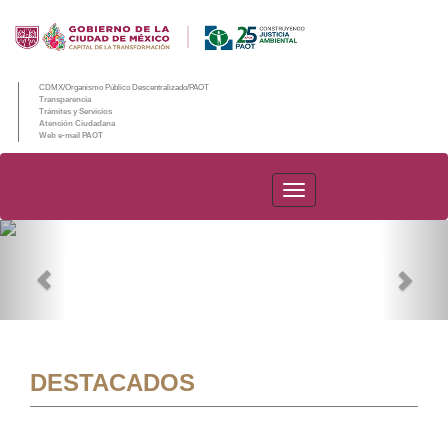
CDMX/Organismo Público Descentralizado/PAOT
Transparencia
Trámites y Servicios
Atención Ciudadana
Web e-mail PAOT
PAOT
Previous
Nex
DESTACADOS