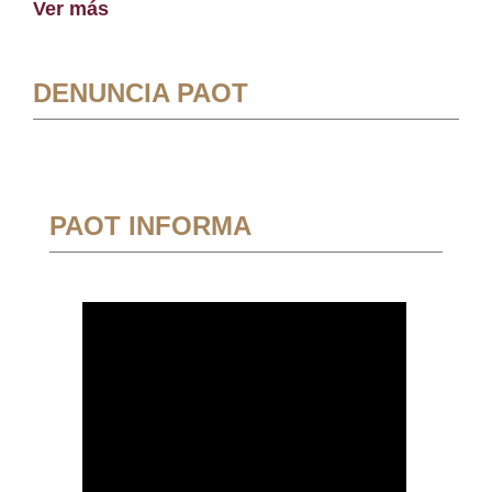
Ver más
DENUNCIA PAOT
PAOT INFORMA