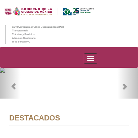
CDMX/Organismo Público Descentralizado/PAOT
Transparencia
Trámites y Servicios
Atención Ciudadana
Web e-mail PAOT
PAOT
Previous
Nex
DESTACADOS