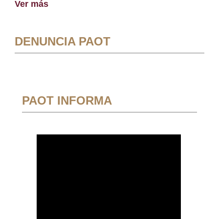
Ver más
DENUNCIA PAOT
PAOT INFORMA