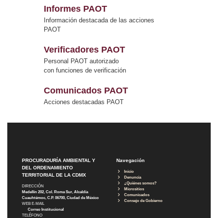
Informes PAOT
Información destacada de las acciones
PAOT
Verificadores PAOT
Personal PAOT autorizado
con funciones de verificación
Comunicados PAOT
Acciones destacadas PAOT
PROCURADURÍA AMBIENTAL Y
Navegación
DEL ORDENAMIENTO
Inicio
TERRITORIAL DE LA CDMX
Denuncia
¿Quiénes somos?
DIRECCIÓN
Micrositios
Medellín 202, Col. Roma Sur, Alcaldía
Comunicados
Cuauhtémoc, C.P. 06700, Ciudad de México
Consejo de Gobierno
WEB E-MAIL
Correo Institucional
TELÉFONO